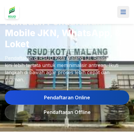
Pendaftaran RSUD Kota Malang
•
Online & Offline
Panduan Pendaftaran:
Mobile JKN, WhatsApp, &
Loket
Pendaftaran di RSUD Kota Malang (Jl. Rajasa No. 27)
kini lebih tertata untuk meminimalisir antrean. Ikuti
langkah di bawah agar proses lebih cepat dan
nyaman.
Pendaftaran Online
Pendaftaran Offline